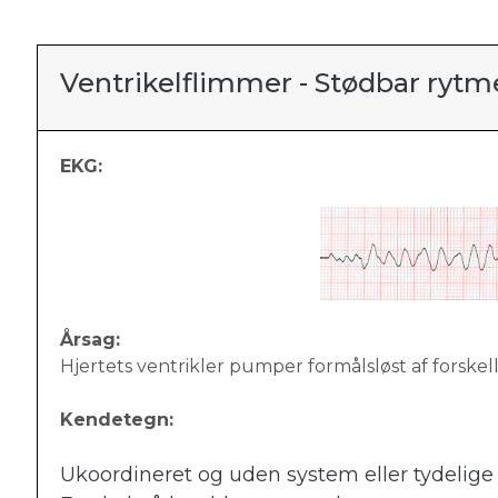
Ventrikelflimmer - Stødbar rytm
EKG:
Årsag:
Hjertets ventrikler pumper formålsløst af forskell
Kendetegn:
Ukoordineret og uden system eller tydelig