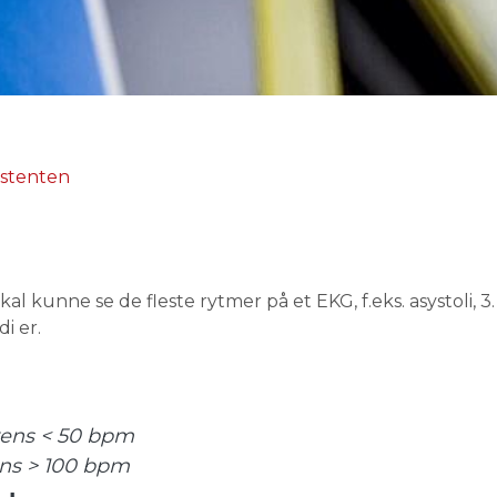
istenten
l kunne se de fleste rytmer på et EKG, f.eks. asystoli, 3
i er.
vens < 50 bpm
ens > 100 bpm