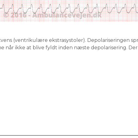
kvens (ventrikulære ekstrasystoler). Depolariseringen sp
år ikke at blive fyldt inden næste depolarisering. Der o