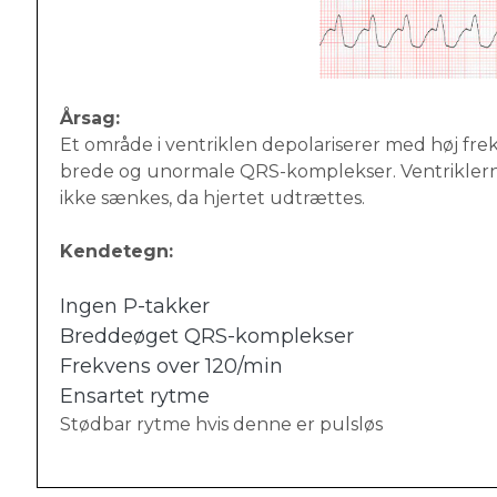
Årsag:
Et område i ventriklen depolariserer med høj fre
brede og unormale QRS-komplekser. Ventriklerne n
ikke sænkes, da hjertet udtrættes.
Kendetegn:
Ingen P-takker
Breddeøget QRS-komplekser
Frekvens over 120/min
Ensartet rytme
Stødbar rytme hvis denne er pulsløs