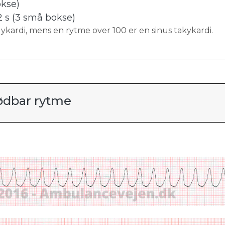
okse)
 s (3 små bokse)
ykardi, mens en rytme over 100 er en sinus takykardi.
tødbar rytme