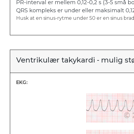
PR-interval er mellem 0,12-0,2 s (3-5 små b
QRS kompleks er under eller maksimalt 0,12
Husk at en sinus-rytme under 50 er en sinus brad
Ventrikulær takykardi - mulig s
EKG: