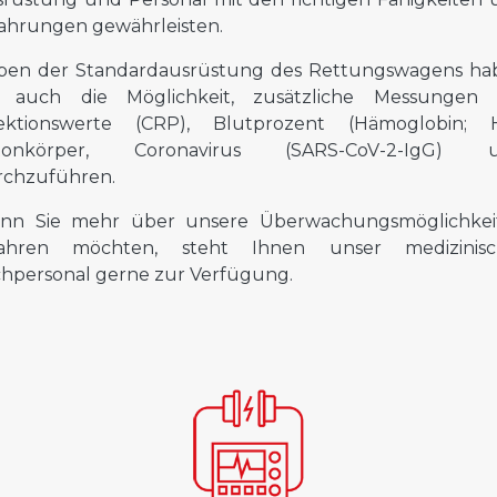
ahrungen gewährleisten.
ben der Standardausrüstung des Rettungswagens ha
r auch die Möglichkeit, zusätzliche Messungen 
fektionswerte (CRP), Blutprozent (Hämoglobin; H
tonkörper, Coronavirus (SARS-CoV-2-IgG) u
rchzuführen.
nn Sie mehr über unsere Überwachungsmöglichkei
fahren möchten, steht Ihnen unser medizinisc
hpersonal gerne zur Verfügung.