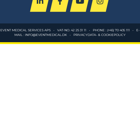
EVENT MEDICAL SERVICES APS • VAT-NO. 42 25 31 11 • PHONE :
(+45) 70 405 111
• E-
MAIL :
INFO@EVENTMEDICAL.DK
•
PRIVACYDATA- & COOKIEPOLICY