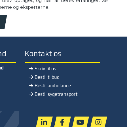
 blev optaget, og lær af deres erfaringer. Se
nerne og eksperterne.
nd
Kontakt os
nd
Skriv til os
Bestil tilbud
Bestil ambulance
Bestil sygetransport