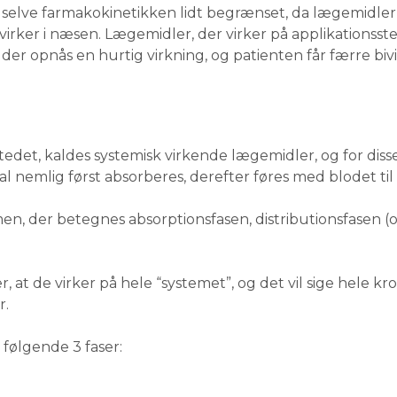
r selve farmakokinetikken lidt begrænset, da lægemidlern
 virker i næsen. Lægemidler, der virker på applikationss
der opnås en hurtig virkning, og patienten får færre biv
stedet, kaldes systemisk virkende lægemidler, og for di
 nemlig først absorberes, derefter føres med blodet til vi
en, der betegnes absorptionsfasen, distributionsfasen (o
at de virker på hele “systemet”, og det vil sige hele k
r.
følgende 3 faser: