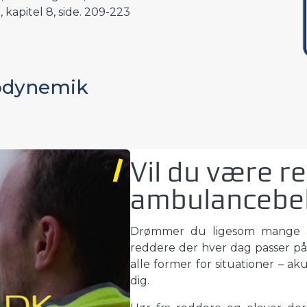
kapitel 8, side. 209-223
kodynemik
Vil du være re
ambulancebe
Drømmer du ligesom mange an
reddere der hver dag passer p
alle former for situationer – a
dig.