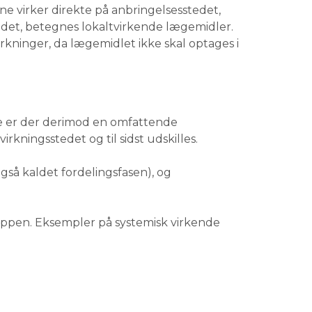
e virker direkte på anbringelsesstedet,
tedet, betegnes lokaltvirkende lægemidler.
irkninger, da lægemidlet ikke skal optages i
sse er der derimod en omfattende
rkningsstedet og til sidst udskilles.
gså kaldet fordelingsfasen), og
roppen. Eksempler på systemisk virkende