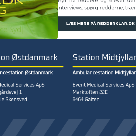
Hør fra reddere og elever der
interviews, spørg redderne, træ
LÆS MERE PÅ REDDERKLAR.DK
ion Østdanmark
Station Midtjylla
ncestation Østdanmark
Ambulancestation Midtjylla
edical Services ApS
Event Medical Services ApS
årdsvej 1
Marktoften 22
E
lle Skensved
8464 Galten