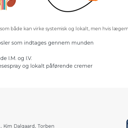
 som både kan virke systemisk og lokalt, men hvis lægem
g kapsler som indtages gennem munden
 I.M. og I.V.
sespray og lokalt påførende cremer
d, Kim Dalgaard, Torben