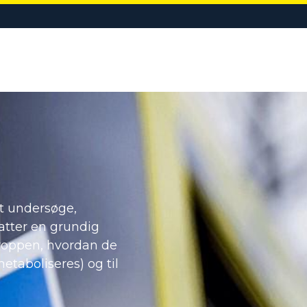
LIGE
EVENTBEREDSKAB
KURSER & UDDANNELSE
OM VIR
at undersøge,
atter en grundig
roppen, hvordan de
taboliseres) og til