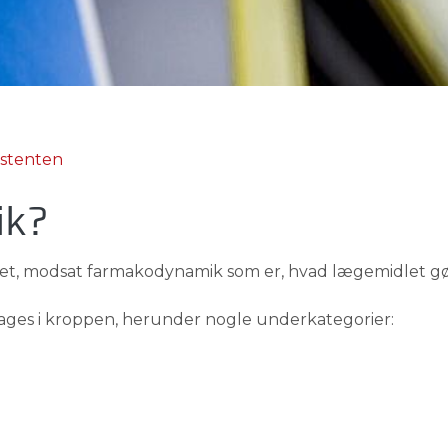
istenten
ik?
et, modsat farmakodynamik som er, hvad lægemidlet g
tages i kroppen, herunder nogle underkategorier: